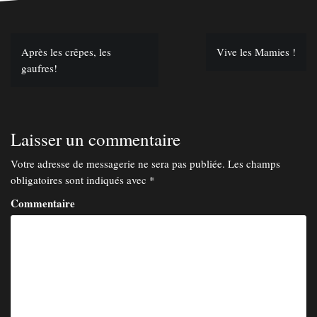
Après les crêpes, les
Vive les Mamies !
N
gaufres!
a
v
i
g
Laisser un commentaire
a
Votre adresse de messagerie ne sera pas publiée.
Les champs
t
obligatoires sont indiqués avec
*
i
Commentaire
o
n
d
e
l
’