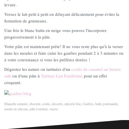
levure.
Versez le lait petit à petit en délayant délicatement pour éviter la
formation de grumeaux.
Une fois le blanc battu en neige vous pouvez l'incorporer
progressivement à la pâte.
Votre pâte est maintenant prête! Il ne vous reste plus qu'à la verser
dans les moules et faire cuire les gaufres pendant 2 à 3 minutes ou
à votre convenance si vous les préférez dorées !
Dégustez les nature ou tartinées d'un
coulis de caramel au beurre
salé
ou d'une pâte à
Tartiner Lait Feuilletine
pour un effet
croquant.
Étiquette
caramel
,
chocolat
,
coulis
,
desserts
,
epicerie fine
,
Gaufres
,
halte gourmande
,
moule en silicone
,
pâte à tartiner
,
sucrec