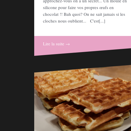
approchez-vous on a un secret... Un moule en
silicone pour faire vos propres œufs en
chocolat !! Bah quoi? On ne sait jamais si les
cloches nous oublient... C'est[...]
Lire la suite →