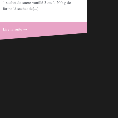
1 sachet de sucre vanillé 3 œufs 200 g de
farine ½ sachet de[...]
Lire la suite →