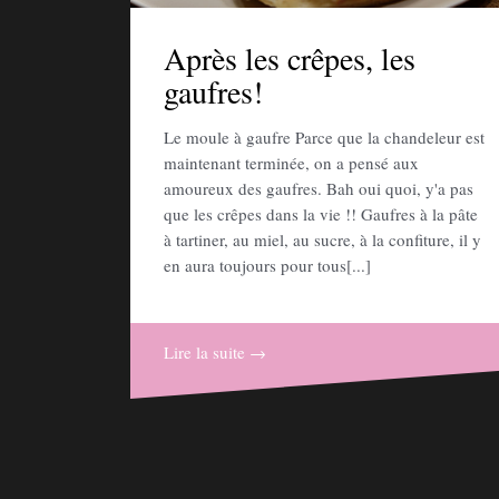
Après les crêpes, les
gaufres!
Le moule à gaufre Parce que la chandeleur est
maintenant terminée, on a pensé aux
amoureux des gaufres. Bah oui quoi, y'a pas
que les crêpes dans la vie !! Gaufres à la pâte
à tartiner, au miel, au sucre, à la confiture, il y
en aura toujours pour tous[...]
Lire la suite →