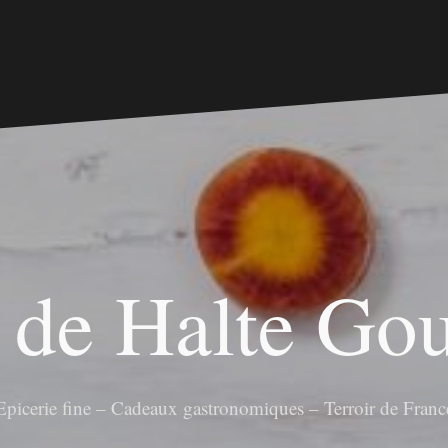
 de Halte G
Epicerie fine – Cadeaux gastronomiques – Terroir de Franc