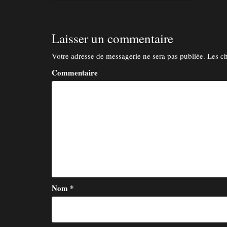
a
v
i
Laisser un commentaire
g
Votre adresse de messagerie ne sera pas publiée.
Les ch
a
t
Commentaire
i
o
n
d
e
l
’
a
Nom
*
r
t
i