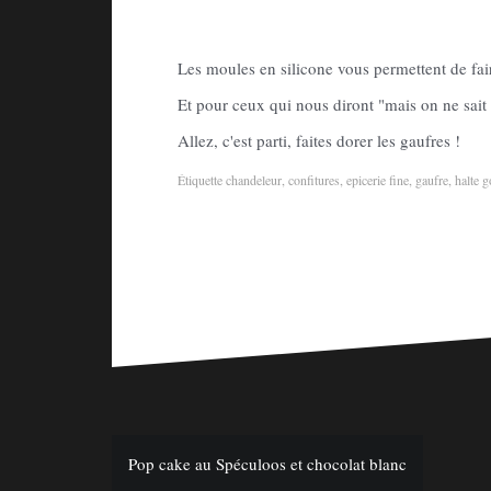
Les moules en silicone vous permettent de faire
Et pour ceux qui nous diront "mais on ne sait
Allez, c'est parti, faites dorer les gaufres !
Étiquette
chandeleur
,
confitures
,
epicerie fine
,
gaufre
,
halte 
Pop cake au Spéculoos et chocolat blanc
N