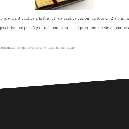
 jusqu'à 8 gaufres à la fois, et vos gaufres cuiront au four en 2 à 3 minu
 pas faire une pâte à gaufre", rendez-vous
ici
pour une recette de gaufres
gourmande
,
miel
,
moule en silicone
,
pâte à tartiner
,
sucre