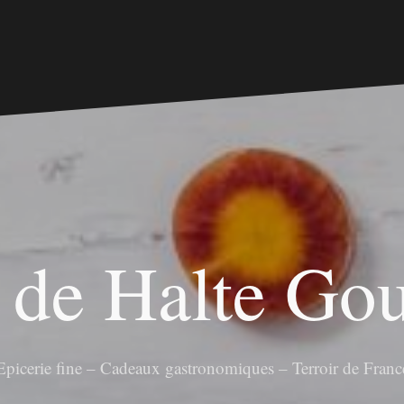
 de Halte G
Epicerie fine – Cadeaux gastronomiques – Terroir de Franc