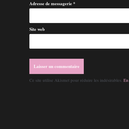
Adresse de messagerie
*
c
l
e
Site web
Ce site utilise Akismet pour réduire les indésirables.
En