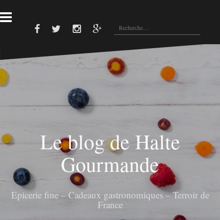
A
l
R
l
e
F
T
I
G
e
a
w
n
o
c
r
c
i
s
o
e
t
t
g
h
a
b
t
a
l
e
u
o
e
g
e
o
r
r
p
r
c
k
a
l
c
o
m
u
s
h
n
e
t
r
e
Le blog de Halte
n
:
u
Gourmande
Epicerie fine – Cadeaux gastronomiques – Terroir de
France