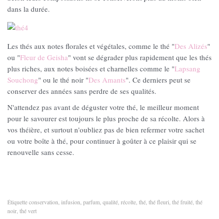
dans la durée.
Les thés aux notes florales et végétales, comme le thé "
Des Alizés
"
ou "
Fleur de Geisha
" vont se dégrader plus rapidement que les thés
plus riches, aux notes boisées et charnelles comme le "
Lapsang
Souchong
" ou le thé noir "
Des Amants
". Ce derniers peut se
conserver des années sans perdre de ses qualités.
N'attendez pas avant de déguster votre thé, le meilleur moment
pour le savourer est toujours le plus proche de sa récolte. Alors à
vos théière, et surtout n'oubliez pas de bien refermer votre sachet
ou votre boîte à thé, pour continuer à goûter à ce plaisir qui se
renouvelle sans cesse.
Étiquette
conservation
,
infusion
,
parfum
,
qualité
,
récolte
,
thé
,
thé fleuri
,
thé fruité
,
thé
noir
,
thé vert