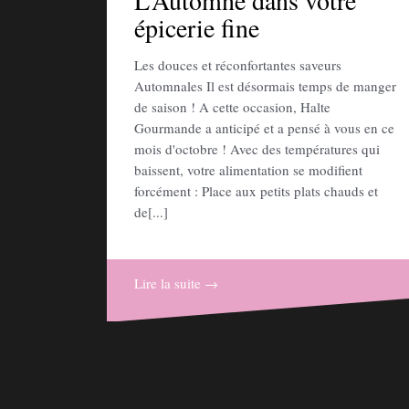
L’Automne dans votre
épicerie fine
Les douces et réconfortantes saveurs
Automnales Il est désormais temps de manger
de saison ! A cette occasion, Halte
Gourmande a anticipé et a pensé à vous en ce
mois d'octobre ! Avec des températures qui
baissent, votre alimentation se modifient
forcément : Place aux petits plats chauds et
de[...]
Lire la suite →