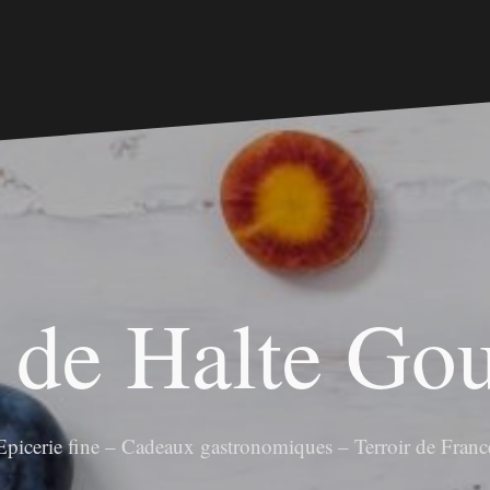
 de Halte G
Epicerie fine – Cadeaux gastronomiques – Terroir de Franc