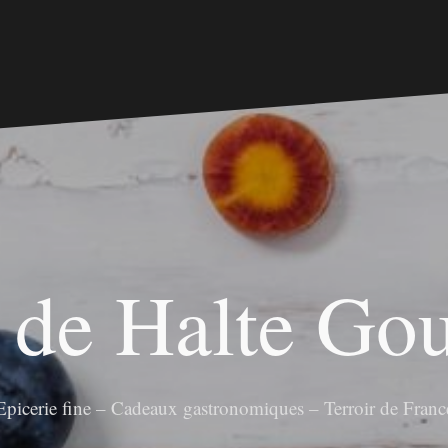
 de Halte G
Epicerie fine – Cadeaux gastronomiques – Terroir de Franc