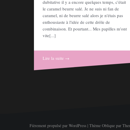
dubitative il y a encore quelques temps, c'était
le caramel beurre salé. Je ne suis ni fan de
caramel, ni de beurre salé alors je n'étais pas
enthousiaste à l'idée de cette drôle de
combinaison. Et pourtant... Mes papilles m'ont
vite[...]
Lire la suite →
Fièrement propulsé par WordPress
|
Thème
Oblique
par Them