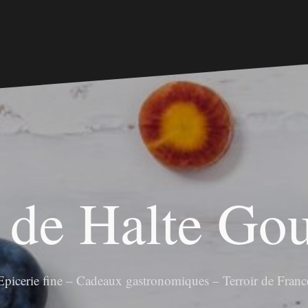
 de Halte G
Epicerie fine – Cadeaux gastronomiques – Terroir de Franc