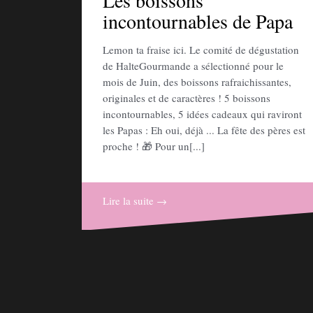
Les boissons
incontournables de Papa
Lemon ta fraise ici. Le comité de dégustation
de HalteGourmande a sélectionné pour le
mois de Juin, des boissons rafraichissantes,
originales et de caractères ! 5 boissons
incontournables, 5 idées cadeaux qui raviront
les Papas : Eh oui, déjà ... La fête des pères est
proche ! 🎁 Pour un[...]
Lire la suite →