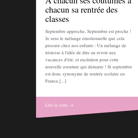
A chacun ses coutumes à
chacun sa rentrée des
classes
Septembre approche, Septembre est proche !
Je sens le mélange émotionnelle que cela
procure chez nos enfants : Un mélange de
tristesse à l'idée de dire au revoir aux
vacances d'été, et excitation pour cette
nouvelle aventure qui démarre ! Si septembre
est donc synonyme de rentrée scolaire en
France,[...]
Lire la suite →