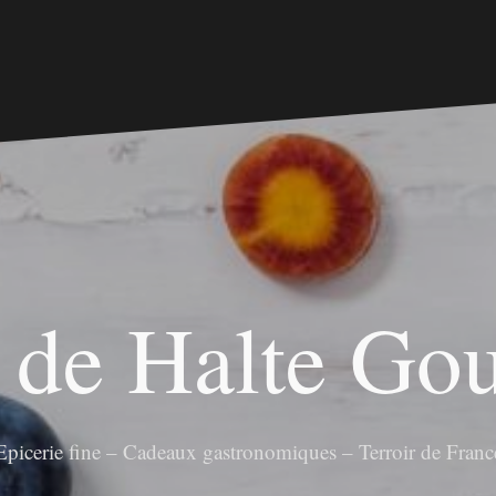
 de Halte G
Epicerie fine – Cadeaux gastronomiques – Terroir de Franc