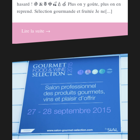
hasard ! 🍇🍌🍍🍓🍒🍐🍏 Plus on y goûte, plus on en
reprend. Sélection gourmande et fruitée Je ne[...]
Lire la suite →